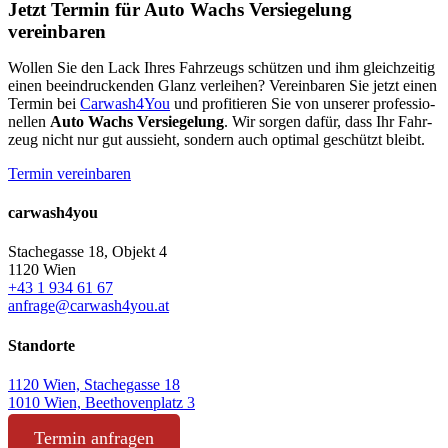
Jetzt Termin für Auto Wachs Versiegelung
vereinbaren
Wol­len Sie den Lack Ihres Fahr­zeugs schüt­zen und ihm gleich­zei­tig
einen beein­dru­cken­den Glanz ver­lei­hen? Ver­ein­ba­ren Sie jetzt einen
Ter­min bei
Carwash4You
und pro­fi­tie­ren Sie von unse­rer pro­fes­sio­
nel­len
Auto Wachs Ver­sie­ge­lung
. Wir sor­gen dafür, dass Ihr Fahr­
zeug nicht nur gut aus­sieht, son­dern auch opti­mal geschützt bleibt.
Ter­min vereinbaren
carwash4you
Sta­che­gas­se 18, Objekt 4
1120 Wien
+43 1 934 61 67
anfrage@carwash4you.at
Standorte
1120 Wien, Sta­che­gas­se 18
1010 Wien, Beet­ho­ven­platz 3
Termin anfragen