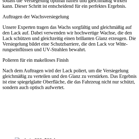
sodass die Ver­sie­ge­lung opti­mal haf­ten und gleich­mä­ßig wir­ken
kann. Die­ser Schritt ist ent­schei­dend für ein per­fek­tes Ergebnis.
Auf­tra­gen der Wachsversiegelung
Unse­re Exper­ten tra­gen das Wachs sorg­fäl­tig und gleich­mä­ßig auf
den Lack auf. Dabei ver­wen­den wir hoch­wer­ti­ge Wach­se, die den
Lack schüt­zen und gleich­zei­tig einen bril­lan­ten Glanz erzeu­gen. Die
Ver­sie­ge­lung bil­det eine Schutz­bar­rie­re, die den Lack vor Wit­te­
rungs­ein­flüs­sen und UV-Strah­len bewahrt.
Polie­ren für ein makel­lo­ses Finish
Nach dem Auf­tra­gen wird der Lack poliert, um die Ver­sie­ge­lung
gleich­mä­ßig zu ver­tei­len und den Glanz zu ver­stär­ken. Das Ergeb­nis
ist eine spie­gel­glat­te Ober­flä­che, die das Fahr­zeug nicht nur schützt,
son­dern auch optisch aufwertet.