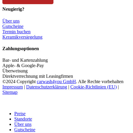
Neugierig?
Über uns
Gut­schei­ne
Ter­min buchen
Kera­mik­ver­sie­ge­lung
Zahlungsoptionen
Bar- und Kartenzahlung
Apple- & Google-Pay
Überweisung
Direktverrechnung mit Leasingfirmen
©2024 Copyright
carwash4you GmbH
. Alle Rechte vorbehalten
Impressum
|
Datenschutz­erklärung
|
Cookie-Richtlinien (EU)
|
Sitemap
Preise
Standorte
Über uns
Gutscheine