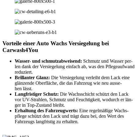
Vorteile einer Auto Wachs Versiegelung bei
Carwash4You
Was­ser- und schmutz­ab­wei­send:
Schmutz und Was­ser per­
len dank der Ver­sie­ge­lung ein­fach ab, was den Pfle­ge­auf­wand
reduziert.
Bril­lan­ter Glanz:
Die Ver­sie­ge­lung ver­leiht dem Lack eine
glän­zen­de Ober­flä­che, die das Fahr­zeug wie neu aus­se­
hen lässt.
Lang­fris­ti­ger Schutz:
Die Wachs­schicht schützt den Lack
vor UV-Strah­len, Schmutz und Feuch­tig­keit, wodurch er län­
ger in Top-Zustand bleibt.
Erhal­tung des Fahr­zeug­werts:
Eine regel­mä­ßi­ge Wachs­
pfle­ge schützt den Lack und trägt dazu bei, den Wert des
Fahr­zeugs lang­fris­tig zu erhalten.