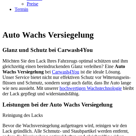
Preise
Termin
Auto Wachs Versiegelung
Glanz und Schutz bei Carwash4You
Möch­ten Sie den Lack Ihres Fahr­zeugs opti­mal schüt­zen und ihm
gleich­zei­tig einen beein­dru­cken­den Glanz ver­lei­hen? Eine
Auto
Wachs Ver­sie­ge­lung
bei
Carwash4You
ist die idea­le Lösung.
Unser Ser­vice bie­tet nicht nur effek­ti­ven Schutz vor Wit­te­rungs­ein­
flüs­sen und Schmutz, son­dern sorgt auch dafür, dass Ihr Auto lan­ge
wie neu aus­sieht. Mit unse­rer
hoch­wer­ti­gen Wachs­tech­no­lo­gie
bleibt
der Lack gepflegt und widerstandsfähig.
Leistungen bei der Auto Wachs Versiegelung
Rei­ni­gung des Lacks
Bevor die Wachs­ver­sie­ge­lung auf­ge­tra­gen wird, rei­ni­gen wir den
Lack gründ­lich. Alle Schmutz- und Staub­par­ti­kel wer­den ent­fernt,